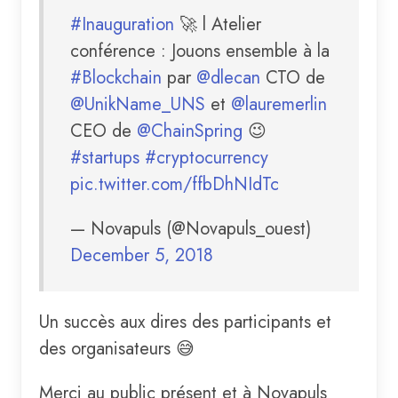
#Inauguration
🚀 l Atelier
conférence : Jouons ensemble à la
#Blockchain
par
@dlecan
CTO de
@UnikName_UNS
et
@lauremerlin
CEO de
@ChainSpring
😉
#startups
#cryptocurrency
pic.twitter.com/ffbDhNIdTc
— Novapuls (@Novapuls_ouest)
December 5, 2018
Un succès aux dires des participants et
des organisateurs 😅
Merci au public présent et à Novapuls