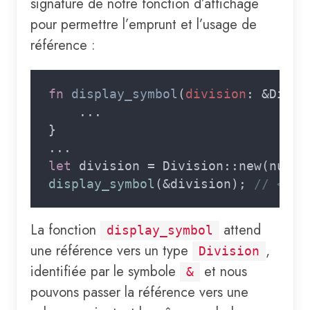
signature de notre fonction d’affichage
pour permettre l’emprunt et l’usage de
référence :
fn 
display_symbol
(
division
: &Divis
let
 division = Division::new(numer
display_symbol
(&division); 
La fonction
attend
display_symbol
une référence vers un type
,
Division
identifiée par le symbole
et nous
&
pouvons passer la référence vers une