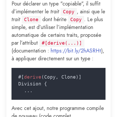
Pour déclarer un type "copiable", il suffit
d’implémenter le
trait
, ainsi que le
Copy
trait
dont hérite
. Le plus
Clone
Copy
simple, est d’utiliser l’implémentation
automatique de certains traits, proposée
par l’attribut
#[derive(...)]
(documentation :
https://bit.ly/2hASRHt
),
à appliquer directement sur un type :
#[
derive
Avec cet ajout, notre programme compile
de nouveau (code complet