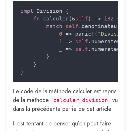
impl 
fn 
calculer
(&
self
) -> 
i32 
match 
self
0 
=> panic!("
Division 
1 
=> 
self
            _ => 
self
.numerateur /
Le code de la méthode calculer est repris
de la méthode
vu
calculer_division
dans la précédente partie de cet article.
Il est tentant de penser qu’on peut faire