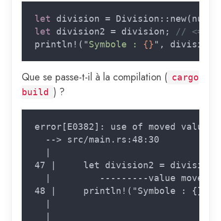
let
 division = Division::new(numer
let
 division2 = division; 
println!("
Symbole : 
{}
", division.
Que se passe-t-il à la compilation (
cargo
) ?
build