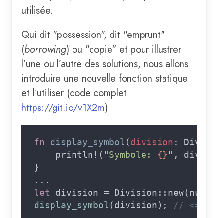
utilisée.
Qui dit "possession", dit "emprunt"
(
borrowing
) ou "copie" et pour illustrer
l’une ou l’autre des solutions, nous allons
introduire une nouvelle fonction statique
et l’utiliser (code complet
https://git.io/v1X2m
):
fn 
display_symbol
(
division
    println!("
Symbole: 
{}
", divisi
let
 division = Division::new(numer
display_symbol
(division); 