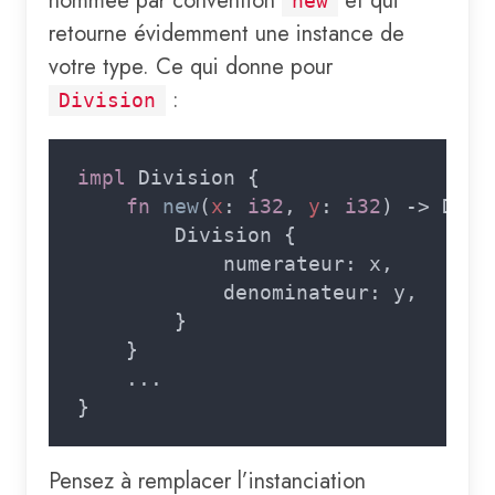
nommée par convention
et qui
new
retourne évidemment une instance de
votre type. Ce qui donne pour
:
Division
impl 
fn 
new
(
x
: 
i32
, 
y
: 
i32
Pensez à remplacer l’instanciation