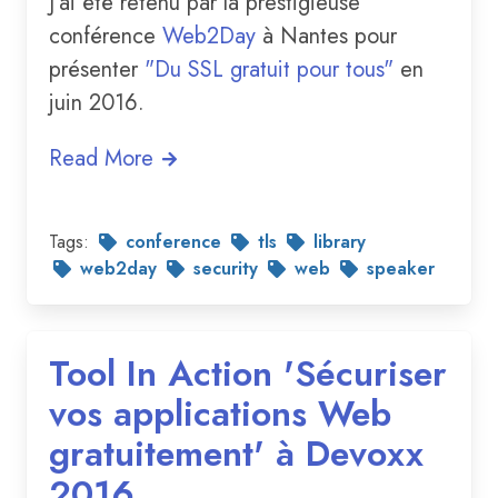
J'ai été retenu par la prestigieuse
conférence
Web2Day
à Nantes pour
présenter
"Du SSL gratuit pour tous"
en
juin 2016.
Read More
Tags:
conference
tls
library
web2day
security
web
speaker
Tool In Action 'Sécuriser
vos applications Web
gratuitement' à Devoxx
2016